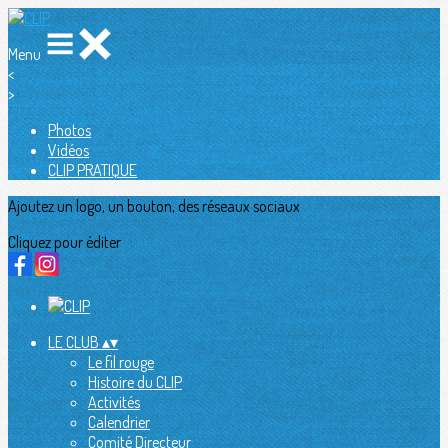
Menu
<
>
Photos
Vidéos
CLIP PRATIQUE
Ajoutez un logo, un bouton, des réseaux sociaux
Cliquez pour éditer
LE CLUB
▴
▾
Le fil rouge
Histoire du CLIP
Activités
Calendrier
Comité Directeur