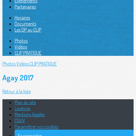
Évènements
Partenaires
Horaires
Documents
Les DP au CLIP
Photos
Vidéos
CLIP PRATIQUE
Photos
Vidéos
CLIP PRATIQUE
Agay 2017
Retour à la liste
Plan du site
Licences
Mentions légales
CGUV
Paramétrer vos cookies
Se connecter