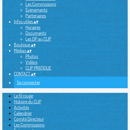
Les Commissions
Évènements
Partenaires
Infos utiles
▴
▾
Horaires
Documents
Les DP au CLIP
Boutique
▴
▾
Médias
▴
▾
Photos
Vidéos
CLIP PRATIQUE
CONTACT
▴
▾
Se connecter
Le fil rouge
Histoire du CLIP
Activités
Calendrier
Comité Directeur
Les Commissions