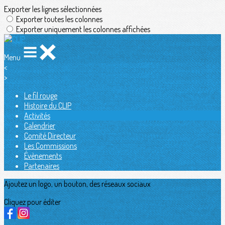
Exporter les lignes sélectionnées
Exporter toutes les colonnes
Exporter uniquement les colonnes affichées
Menu
<
>
Le fil rouge
Histoire du CLIP
Activités
Calendrier
Comité Directeur
Les Commissions
Évènements
Partenaires
Ajoutez un logo, un bouton, des réseaux sociaux
Cliquez pour éditer