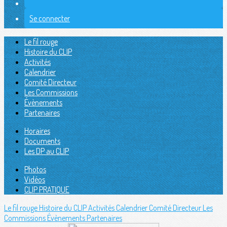
Se connecter
Le fil rouge
Histoire du CLIP
Activités
Calendrier
Comité Directeur
Les Commissions
Évènements
Partenaires
Horaires
Documents
Les DP au CLIP
Photos
Vidéos
CLIP PRATIQUE
Le fil rouge
Histoire du CLIP
Activités
Calendrier
Comité Directeur
Les
Commissions
Évènements
Partenaires