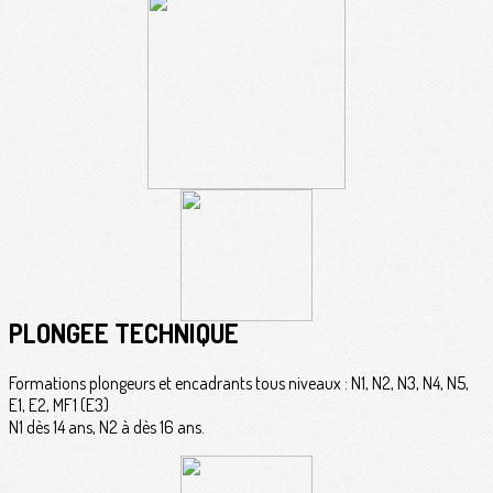
PLONGÉE TECHNIQUE
Formations plongeurs et encadrants tous niveaux : N1, N2, N3, N4, N5,
E1, E2, MF1 (E3)
N1 dès 14 ans, N2 à dès 16 ans.