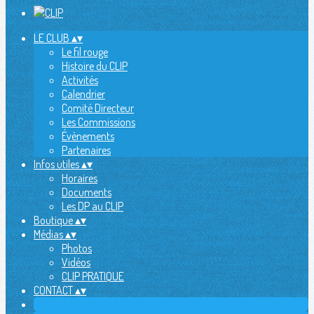
LE CLUB
▴
▾
Le fil rouge
Histoire du CLIP
Activités
Calendrier
Comité Directeur
Les Commissions
Évènements
Partenaires
Infos utiles
▴
▾
Horaires
Documents
Les DP au CLIP
Boutique
▴
▾
Médias
▴
▾
Photos
Vidéos
CLIP PRATIQUE
CONTACT
▴
▾