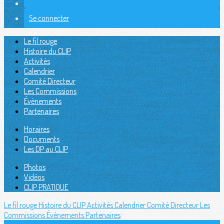
Se connecter
Le fil rouge
Histoire du CLIP
Activités
Calendrier
Comité Directeur
Les Commissions
Évènements
Partenaires
Horaires
Documents
Les DP au CLIP
Photos
Vidéos
CLIP PRATIQUE
Le fil rouge
Histoire du CLIP
Activités
Calendrier
Comité Directeur
Les
Commissions
Évènements
Partenaires