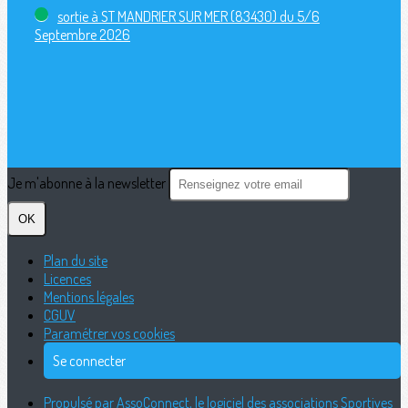
sortie à ST MANDRIER SUR MER (83430) du 5/6
Septembre 2026
Je m'abonne à la newsletter
OK
Plan du site
Licences
Mentions légales
CGUV
Paramétrer vos cookies
Se connecter
Propulsé par AssoConnect, le logiciel des associations Sportives