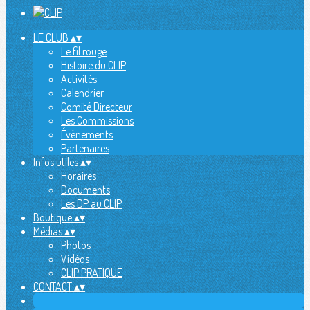
LE CLUB
▴
▾
Le fil rouge
Histoire du CLIP
Activités
Calendrier
Comité Directeur
Les Commissions
Évènements
Partenaires
Infos utiles
▴
▾
Horaires
Documents
Les DP au CLIP
Boutique
▴
▾
Médias
▴
▾
Photos
Vidéos
CLIP PRATIQUE
CONTACT
▴
▾