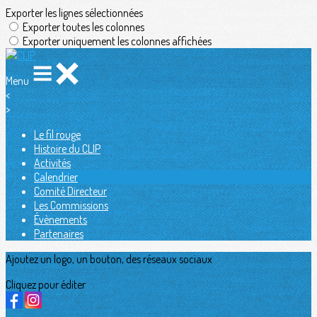
Exporter les lignes sélectionnées
Exporter toutes les colonnes
Exporter uniquement les colonnes affichées
Menu
<
>
Le fil rouge
Histoire du CLIP
Activités
Calendrier
Comité Directeur
Les Commissions
Évènements
Partenaires
Ajoutez un logo, un bouton, des réseaux sociaux
Cliquez pour éditer