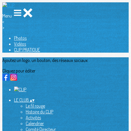
Menu
<
>
Photos
Vidéos
CLIP PRATIQUE
Ajoutez un logo, un bouton, des réseaux sociaux
Cliquez pour éditer
LE CLUB
▴
▾
Le fil rouge
Histoire du CLIP
Activités
Calendrier
Comité Directeur