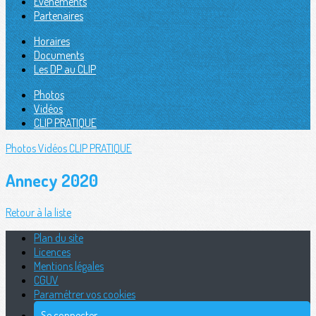
Évènements
Partenaires
Horaires
Documents
Les DP au CLIP
Photos
Vidéos
CLIP PRATIQUE
Photos
Vidéos
CLIP PRATIQUE
Annecy 2020
Retour à la liste
Plan du site
Licences
Mentions légales
CGUV
Paramétrer vos cookies
Se connecter