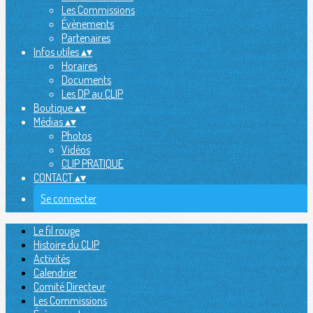
Les Commissions
Évènements
Partenaires
Infos utiles
▴
▾
Horaires
Documents
Les DP au CLIP
Boutique
▴
▾
Médias
▴
▾
Photos
Vidéos
CLIP PRATIQUE
CONTACT
▴
▾
Se connecter
Le fil rouge
Histoire du CLIP
Activités
Calendrier
Comité Directeur
Les Commissions