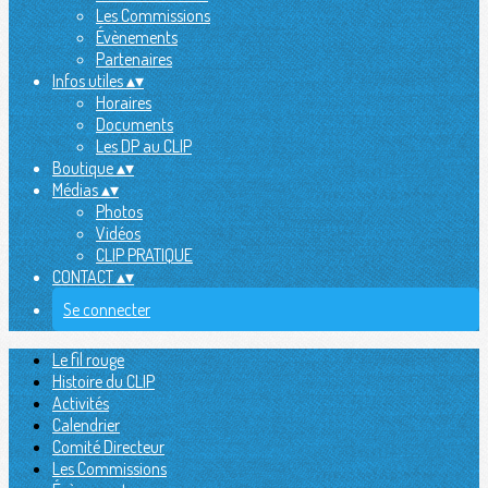
Les Commissions
Évènements
Partenaires
Infos utiles
▴
▾
Horaires
Documents
Les DP au CLIP
Boutique
▴
▾
Médias
▴
▾
Photos
Vidéos
CLIP PRATIQUE
CONTACT
▴
▾
Se connecter
Le fil rouge
Histoire du CLIP
Activités
Calendrier
Comité Directeur
Les Commissions