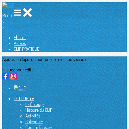
Menu
<
>
Photos
Vidéos
CLIP PRATIQUE
Ajoutez un logo, un bouton, des réseaux sociaux
Cliquez pour éditer
LE CLUB
▴
▾
Le fil rouge
Histoire du CLIP
Activités
Calendrier
Comité Directeur