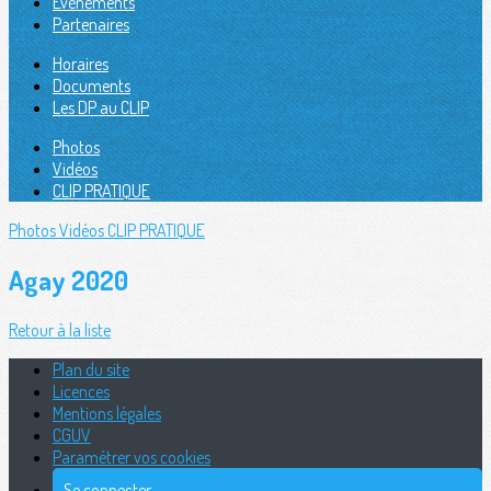
Évènements
Partenaires
Horaires
Documents
Les DP au CLIP
Photos
Vidéos
CLIP PRATIQUE
Photos
Vidéos
CLIP PRATIQUE
Agay 2020
Retour à la liste
Plan du site
Licences
Mentions légales
CGUV
Paramétrer vos cookies
Se connecter