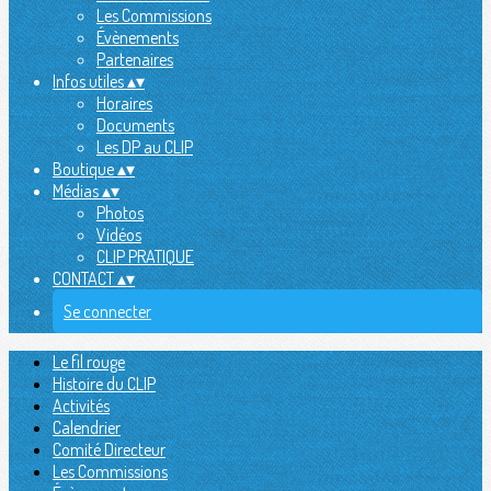
Les Commissions
Évènements
Partenaires
Infos utiles
▴
▾
Horaires
Documents
Les DP au CLIP
Boutique
▴
▾
Médias
▴
▾
Photos
Vidéos
CLIP PRATIQUE
CONTACT
▴
▾
Se connecter
Le fil rouge
Histoire du CLIP
Activités
Calendrier
Comité Directeur
Les Commissions