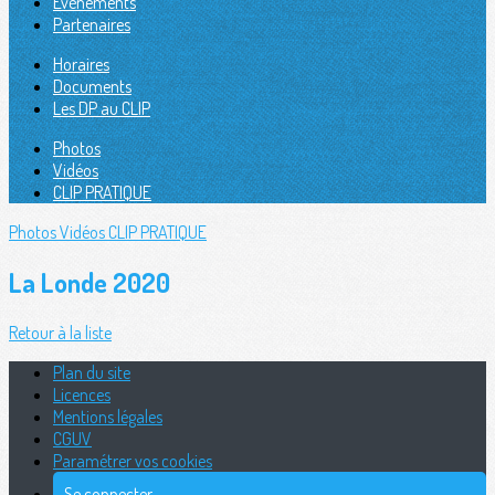
Évènements
Partenaires
Horaires
Documents
Les DP au CLIP
Photos
Vidéos
CLIP PRATIQUE
Photos
Vidéos
CLIP PRATIQUE
La Londe 2020
Retour à la liste
Plan du site
Licences
Mentions légales
CGUV
Paramétrer vos cookies
Se connecter