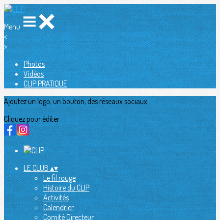
Menu
<
>
Photos
Vidéos
CLIP PRATIQUE
Ajoutez un logo, un bouton, des réseaux sociaux
Cliquez pour éditer
LE CLUB
▴
▾
Le fil rouge
Histoire du CLIP
Activités
Calendrier
Comité Directeur