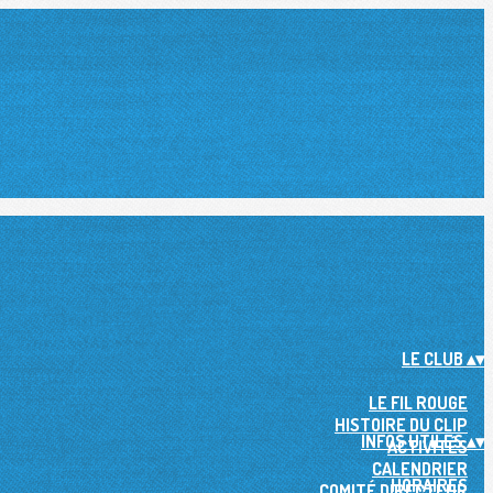
LE CLUB
▴
▾
LE FIL ROUGE
HISTOIRE DU CLIP
INFOS UTILES
▴
▾
ACTIVITÉS
CALENDRIER
HORAIRES
COMITÉ DIRECTEUR