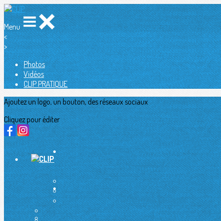
Menu
<
>
Photos
Vidéos
CLIP PRATIQUE
Ajoutez un logo, un bouton, des réseaux sociaux
Cliquez pour éditer