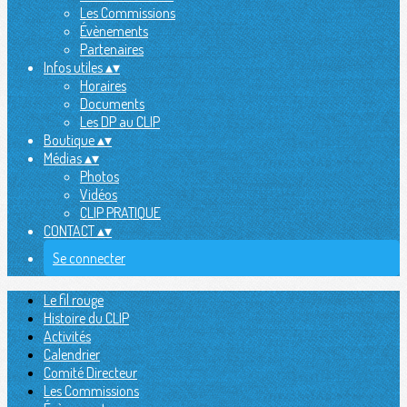
Les Commissions
Évènements
Partenaires
Infos utiles
▴
▾
Horaires
Documents
Les DP au CLIP
Boutique
▴
▾
Médias
▴
▾
Photos
Vidéos
CLIP PRATIQUE
CONTACT
▴
▾
Se connecter
Le fil rouge
Histoire du CLIP
Activités
Calendrier
Comité Directeur
Les Commissions