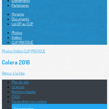
Évènements
Partenaires
Horaires
Documents
Les DP au CLIP
Photos
Vidéos
CLIP PRATIQUE
Photos
Vidéos
CLIP PRATIQUE
Colera 2016
Retour à la liste
Plan du site
Licences
Mentions légales
CGUV
Paramétrer vos cookies
Se connecter