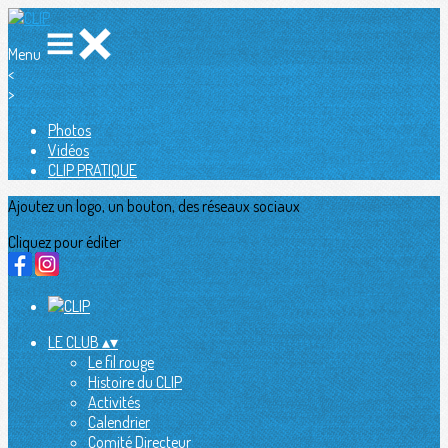
Menu
<
>
Photos
Vidéos
CLIP PRATIQUE
Ajoutez un logo, un bouton, des réseaux sociaux
Cliquez pour éditer
LE CLUB
▴
▾
Le fil rouge
Histoire du CLIP
Activités
Calendrier
Comité Directeur