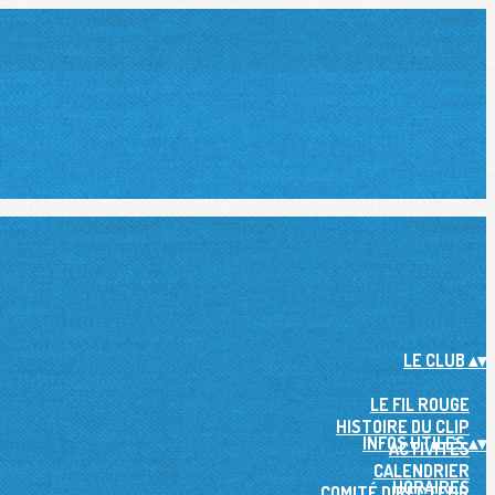
LE CLUB
▴
▾
LE FIL ROUGE
HISTOIRE DU CLIP
INFOS UTILES
▴
▾
ACTIVITÉS
CALENDRIER
HORAIRES
COMITÉ DIRECTEUR