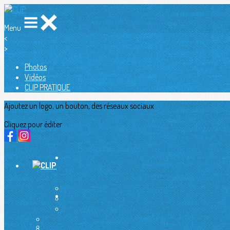
Menu
<
>
Photos
Vidéos
CLIP PRATIQUE
Ajoutez un logo, un bouton, des réseaux sociaux
Cliquez pour éditer