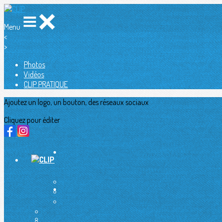
Menu
<
>
Photos
Vidéos
CLIP PRATIQUE
Ajoutez un logo, un bouton, des réseaux sociaux
Cliquez pour éditer