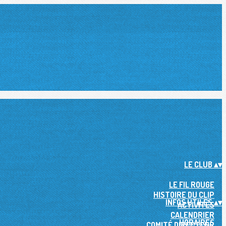
LE CLUB
▴
▾
LE FIL ROUGE
HISTOIRE DU CLIP
INFOS UTILES
▴
▾
ACTIVITÉS
CALENDRIER
HORAIRES
COMITÉ DIRECTEUR