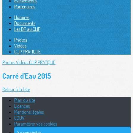
Évènements
Partenaires
Horaires
Documents
Les DP au CLIP
Photos
Vidéos
CLIP PRATIQUE
Photos
Vidéos
CLIP PRATIQUE
Carré d'Eau 2015
Retour à la liste
Plan du site
Licences
Mentions légales
CGUV
Paramétrer vos cookies
Se connecter