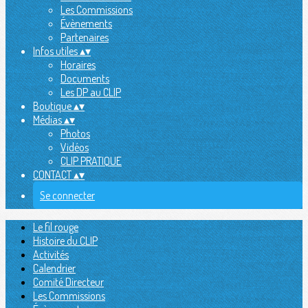
Les Commissions
Évènements
Partenaires
Infos utiles
▴
▾
Horaires
Documents
Les DP au CLIP
Boutique
▴
▾
Médias
▴
▾
Photos
Vidéos
CLIP PRATIQUE
CONTACT
▴
▾
Se connecter
Le fil rouge
Histoire du CLIP
Activités
Calendrier
Comité Directeur
Les Commissions