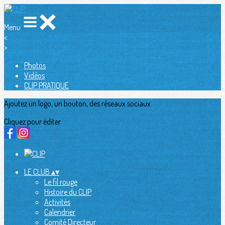
Menu
<
>
Photos
Vidéos
CLIP PRATIQUE
Ajoutez un logo, un bouton, des réseaux sociaux
Cliquez pour éditer
LE CLUB
▴
▾
Le fil rouge
Histoire du CLIP
Activités
Calendrier
Comité Directeur