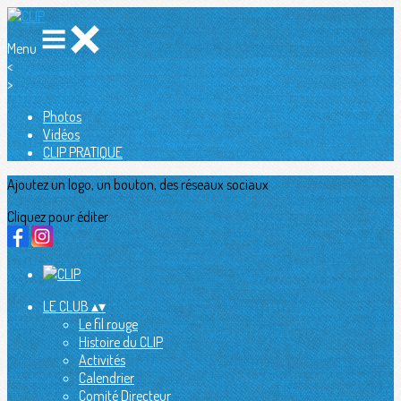
Menu
<
>
Photos
Vidéos
CLIP PRATIQUE
Ajoutez un logo, un bouton, des réseaux sociaux
Cliquez pour éditer
LE CLUB
▴
▾
Le fil rouge
Histoire du CLIP
Activités
Calendrier
Comité Directeur