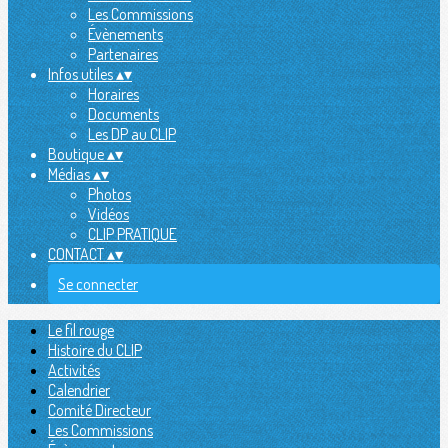
Les Commissions
Évènements
Partenaires
Infos utiles
▴
▾
Horaires
Documents
Les DP au CLIP
Boutique
▴
▾
Médias
▴
▾
Photos
Vidéos
CLIP PRATIQUE
CONTACT
▴
▾
Se connecter
Le fil rouge
Histoire du CLIP
Activités
Calendrier
Comité Directeur
Les Commissions