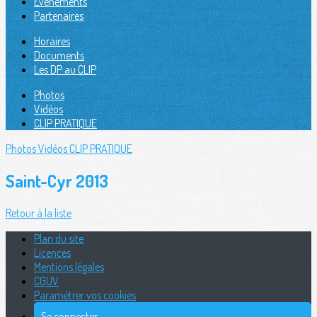
Évènements
Partenaires
Horaires
Documents
Les DP au CLIP
Photos
Vidéos
CLIP PRATIQUE
Photos
Vidéos
CLIP PRATIQUE
Saint-Cyr 2013
Retour à la liste
Plan du site
Licences
Mentions légales
CGUV
Paramétrer vos cookies
Se connecter