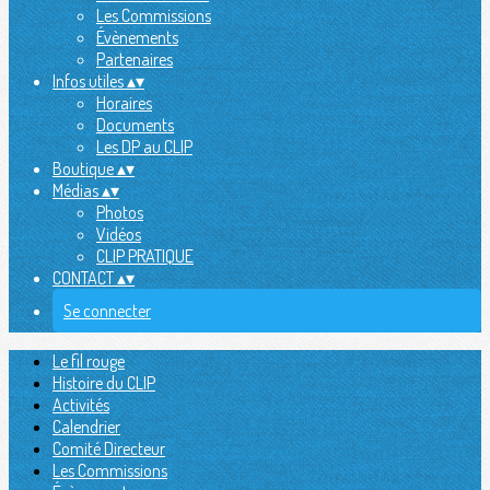
Les Commissions
Évènements
Partenaires
Infos utiles
▴
▾
Horaires
Documents
Les DP au CLIP
Boutique
▴
▾
Médias
▴
▾
Photos
Vidéos
CLIP PRATIQUE
CONTACT
▴
▾
Se connecter
Le fil rouge
Histoire du CLIP
Activités
Calendrier
Comité Directeur
Les Commissions