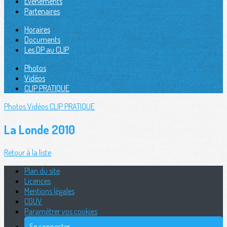
Évènements
Partenaires
Horaires
Documents
Les DP au CLIP
Photos
Vidéos
CLIP PRATIQUE
Photos
Vidéos
CLIP PRATIQUE
La Londe 2010
Retour à la liste
Plan du site
Licences
Mentions légales
CGUV
Paramétrer vos cookies
Se connecter