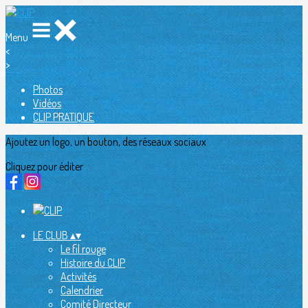
Menu
<
>
Photos
Vidéos
CLIP PRATIQUE
Ajoutez un logo, un bouton, des réseaux sociaux
Cliquez pour éditer
LE CLUB
▴
▾
Le fil rouge
Histoire du CLIP
Activités
Calendrier
Comité Directeur