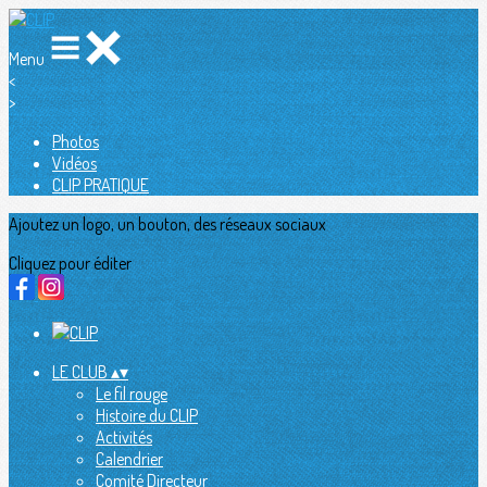
Menu
<
>
Photos
Vidéos
CLIP PRATIQUE
Ajoutez un logo, un bouton, des réseaux sociaux
Cliquez pour éditer
LE CLUB
▴
▾
Le fil rouge
Histoire du CLIP
Activités
Calendrier
Comité Directeur