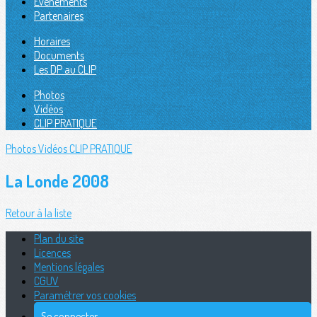
Évènements
Partenaires
Horaires
Documents
Les DP au CLIP
Photos
Vidéos
CLIP PRATIQUE
Photos
Vidéos
CLIP PRATIQUE
La Londe 2008
Retour à la liste
Plan du site
Licences
Mentions légales
CGUV
Paramétrer vos cookies
Se connecter