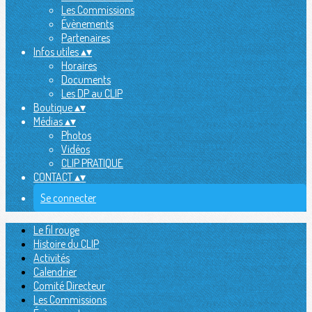
Les Commissions
Évènements
Partenaires
Infos utiles
▴
▾
Horaires
Documents
Les DP au CLIP
Boutique
▴
▾
Médias
▴
▾
Photos
Vidéos
CLIP PRATIQUE
CONTACT
▴
▾
Se connecter
Le fil rouge
Histoire du CLIP
Activités
Calendrier
Comité Directeur
Les Commissions