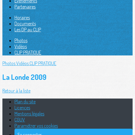
Évènements
Partenaires
Horaires
Documents
Les DP au CLIP
Photos
Vidéos
CLIP PRATIQUE
Photos
Vidéos
CLIP PRATIQUE
La Londe 2009
Retour à la liste
Plan du site
Licences
Mentions légales
CGUV
Paramétrer vos cookies
Se connecter