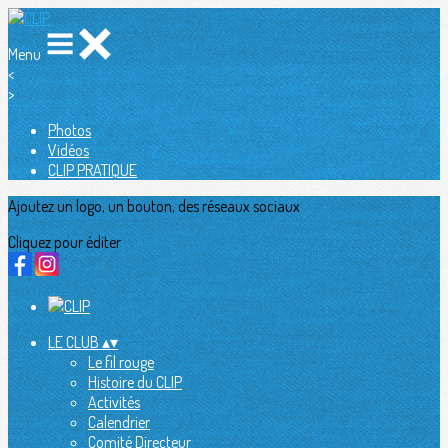
Menu
<
>
Photos
Vidéos
CLIP PRATIQUE
Ajoutez un logo, un bouton, des réseaux sociaux
Cliquez pour éditer
LE CLUB
▴
▾
Le fil rouge
Histoire du CLIP
Activités
Calendrier
Comité Directeur