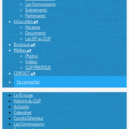
Les Commissions
Évènements
Partenaires
Infos utiles
▴
▾
Horaires
Documents
Les DP au CLIP
Boutique
▴
▾
Médias
▴
▾
Photos
Vidéos
CLIP PRATIQUE
CONTACT
▴
▾
Se connecter
Le fil rouge
Histoire du CLIP
Activités
Calendrier
Comité Directeur
Les Commissions