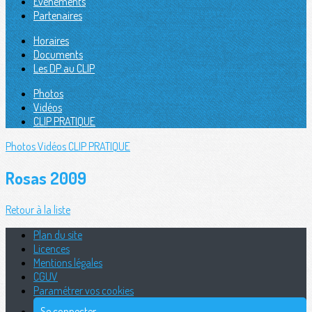
Évènements
Partenaires
Horaires
Documents
Les DP au CLIP
Photos
Vidéos
CLIP PRATIQUE
Photos
Vidéos
CLIP PRATIQUE
Rosas 2009
Retour à la liste
Plan du site
Licences
Mentions légales
CGUV
Paramétrer vos cookies
Se connecter