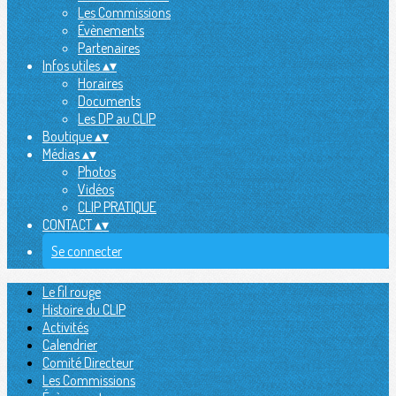
Les Commissions
Évènements
Partenaires
Infos utiles
▴
▾
Horaires
Documents
Les DP au CLIP
Boutique
▴
▾
Médias
▴
▾
Photos
Vidéos
CLIP PRATIQUE
CONTACT
▴
▾
Se connecter
Le fil rouge
Histoire du CLIP
Activités
Calendrier
Comité Directeur
Les Commissions