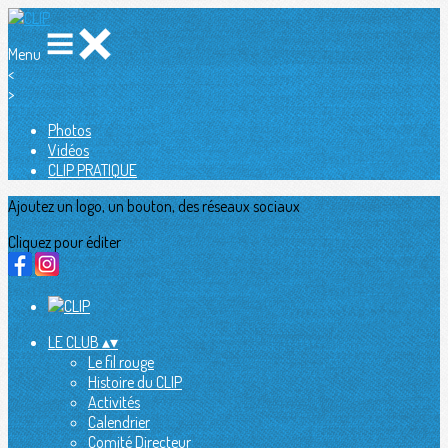
Menu
<
>
Photos
Vidéos
CLIP PRATIQUE
Ajoutez un logo, un bouton, des réseaux sociaux
Cliquez pour éditer
LE CLUB
▴
▾
Le fil rouge
Histoire du CLIP
Activités
Calendrier
Comité Directeur