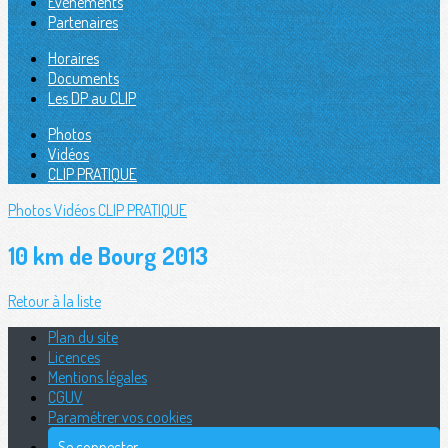
Évènements
Partenaires
Horaires
Documents
Les DP au CLIP
Photos
Vidéos
CLIP PRATIQUE
Photos
Vidéos
CLIP PRATIQUE
10 km de Bourg 2013
Retour à la liste
Plan du site
Licences
Mentions légales
CGUV
Paramétrer vos cookies
Se connecter