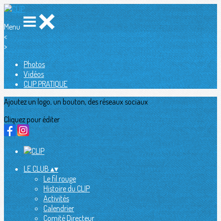
Menu
<
>
Photos
Vidéos
CLIP PRATIQUE
Ajoutez un logo, un bouton, des réseaux sociaux
Cliquez pour éditer
LE CLUB
▴
▾
Le fil rouge
Histoire du CLIP
Activités
Calendrier
Comité Directeur