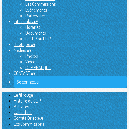
Les Commissions
Évènements
Partenaires
Infos utiles
▴
▾
Horaires
Documents
Les DP au CLIP
Boutique
▴
▾
Médias
▴
▾
Photos
Vidéos
CLIP PRATIQUE
CONTACT
▴
▾
Se connecter
Le fil rouge
Histoire du CLIP
Activités
Calendrier
Comité Directeur
Les Commissions