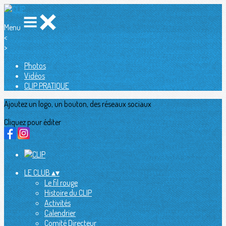
Menu
<
>
Photos
Vidéos
CLIP PRATIQUE
Ajoutez un logo, un bouton, des réseaux sociaux
Cliquez pour éditer
LE CLUB
▴
▾
Le fil rouge
Histoire du CLIP
Activités
Calendrier
Comité Directeur