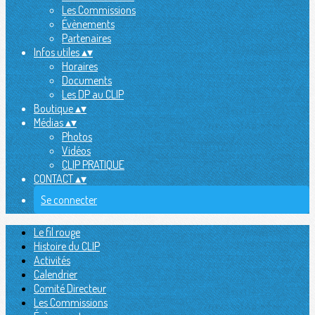
Les Commissions
Évènements
Partenaires
Infos utiles
▴
▾
Horaires
Documents
Les DP au CLIP
Boutique
▴
▾
Médias
▴
▾
Photos
Vidéos
CLIP PRATIQUE
CONTACT
▴
▾
Se connecter
Le fil rouge
Histoire du CLIP
Activités
Calendrier
Comité Directeur
Les Commissions