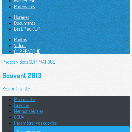
Évènements
Partenaires
Horaires
Documents
Les DP au CLIP
Photos
Vidéos
CLIP PRATIQUE
Photos
Vidéos
CLIP PRATIQUE
Bouvent 2013
Retour à la liste
Plan du site
Licences
Mentions légales
CGUV
Paramétrer vos cookies
Se connecter