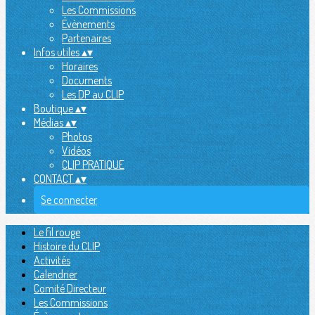
Les Commissions
Évènements
Partenaires
Infos utiles
▴
▾
Horaires
Documents
Les DP au CLIP
Boutique
▴
▾
Médias
▴
▾
Photos
Vidéos
CLIP PRATIQUE
CONTACT
▴
▾
Se connecter
Le fil rouge
Histoire du CLIP
Activités
Calendrier
Comité Directeur
Les Commissions