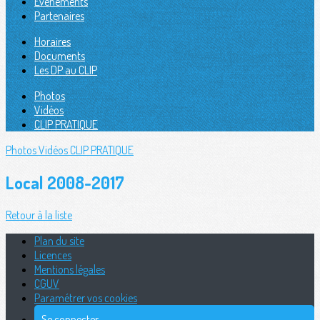
Évènements
Partenaires
Horaires
Documents
Les DP au CLIP
Photos
Vidéos
CLIP PRATIQUE
Photos
Vidéos
CLIP PRATIQUE
Local 2008-2017
Retour à la liste
Plan du site
Licences
Mentions légales
CGUV
Paramétrer vos cookies
Se connecter