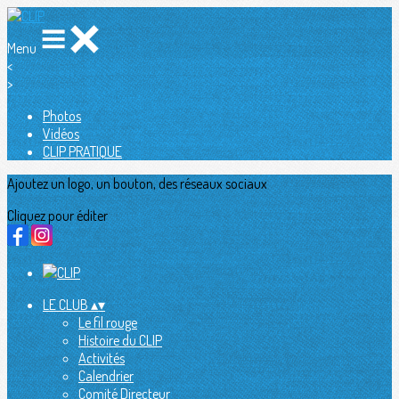
Menu
<
>
Photos
Vidéos
CLIP PRATIQUE
Ajoutez un logo, un bouton, des réseaux sociaux
Cliquez pour éditer
LE CLUB
▴
▾
Le fil rouge
Histoire du CLIP
Activités
Calendrier
Comité Directeur