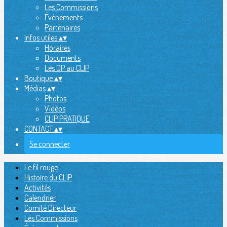
Les Commissions
Évènements
Partenaires
Infos utiles
▴
▾
Horaires
Documents
Les DP au CLIP
Boutique
▴
▾
Médias
▴
▾
Photos
Vidéos
CLIP PRATIQUE
CONTACT
▴
▾
Se connecter
Le fil rouge
Histoire du CLIP
Activités
Calendrier
Comité Directeur
Les Commissions