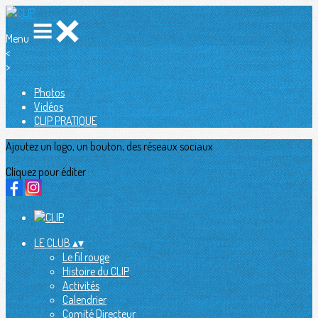
Menu
<
>
Photos
Vidéos
CLIP PRATIQUE
Ajoutez un logo, un bouton, des réseaux sociaux
Cliquez pour éditer
LE CLUB
▴
▾
Le fil rouge
Histoire du CLIP
Activités
Calendrier
Comité Directeur