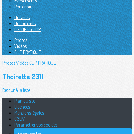
Évènements
Partenaires
Horaires
Documents
Les DP au CLIP
Photos
Vidéos
CLIP PRATIQUE
Photos
Vidéos
CLIP PRATIQUE
Thoirette 2011
Retour à la liste
Plan du site
Licences
Mentions légales
CGUV
Paramétrer vos cookies
Se connecter