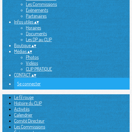
Les Commissions
Évènements
Partenaires
Infos utiles
▴
▾
Horaires
Documents
Les DP au CLIP
Boutique
▴
▾
Médias
▴
▾
Photos
Vidéos
CLIP PRATIQUE
CONTACT
▴
▾
Se connecter
Le fil rouge
Histoire du CLIP
Activités
Calendrier
Comité Directeur
Les Commissions