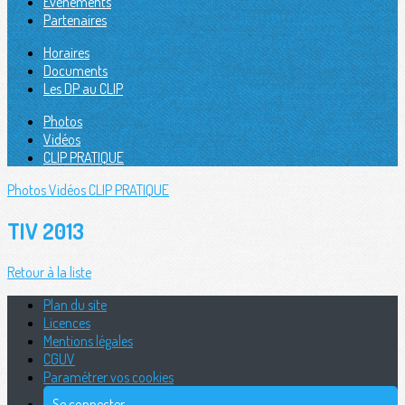
Évènements
Partenaires
Horaires
Documents
Les DP au CLIP
Photos
Vidéos
CLIP PRATIQUE
Photos
Vidéos
CLIP PRATIQUE
TIV 2013
Retour à la liste
Plan du site
Licences
Mentions légales
CGUV
Paramétrer vos cookies
Se connecter