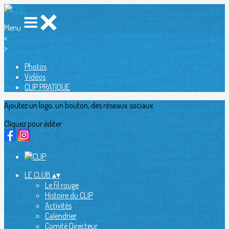
Menu
<
>
Photos
Vidéos
CLIP PRATIQUE
Ajoutez un logo, un bouton, des réseaux sociaux
Cliquez pour éditer
LE CLUB
▴
▾
Le fil rouge
Histoire du CLIP
Activités
Calendrier
Comité Directeur